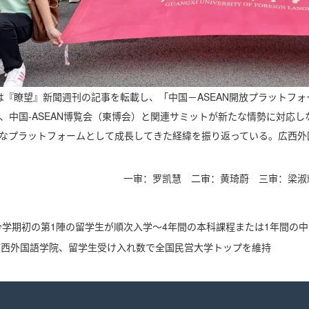
は『瞭望』新聞週刊の記事を転載し、「中国－ASEAN開放プラットフ
り、中国-ASEAN博覧会（東博会）と関連サミットが新たな情勢に対応
なプラットフォームとして成長してきた経緯を振り返っている。広西外国
一审：罗凯慧
二审：黄琦蔚
三审：梁淑
学期初の第1陣の留学生が順次入学～4年間の本科課程または1年間の
広西外国語学院、留学生受け入れ数で全国民営大学トップを維持