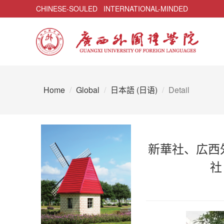
CHINESE-SOULED INTERNATIONAL-MINDED
Home
Global
日本語 (日语)
Detail
新華社、広西
社