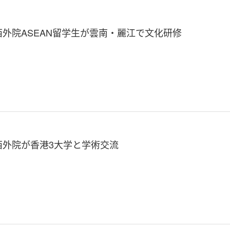
西外院ASEAN留学生が雲南・麗江で文化研修
西外院が香港3大学と学術交流