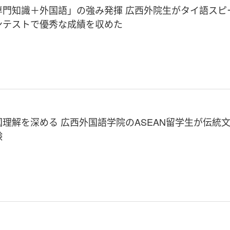
専門知識＋外国語」の強み発揮 広西外院生がタイ語スピ
ンテストで優秀な成績を収めた
国理解を深める 広西外国語学院のASEAN留学生が伝統
験