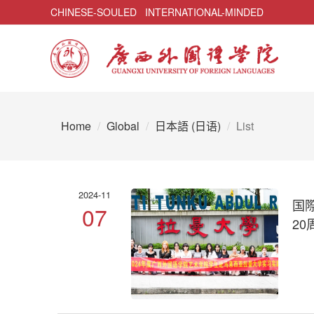
CHINESE-SOULED INTERNATIONAL-MINDED
Home
Global
日本語 (日语)
List
2024-11
国
07
2