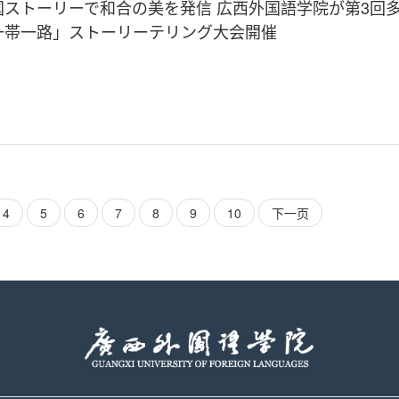
国ストーリーで和合の美を発信 広西外国語学院が第3回
一帯一路」ストーリーテリング大会開催
4
5
6
7
8
9
10
下一页