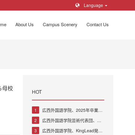
Language
ome
About Us
Campus Scenery
Contact Us
ら母校
HOT
1
広西外国語学院、2025年卒業生
卒業式および学士学位授与式を挙行
2
広西外国語学院芸術代表団、中
華人民共和国駐清邁総領事館主催の
3
広西外国語学院、KingLead発表
中タイ国交樹立50周年レセプションに