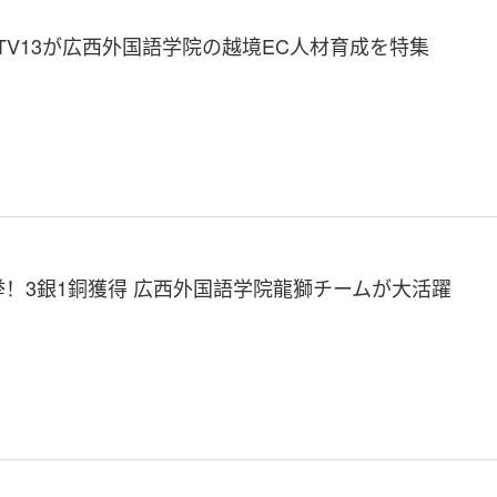
CTV13が広西外国語学院の越境EC人材育成を特集
挙！3銀1銅獲得 広西外国語学院龍獅チームが大活躍