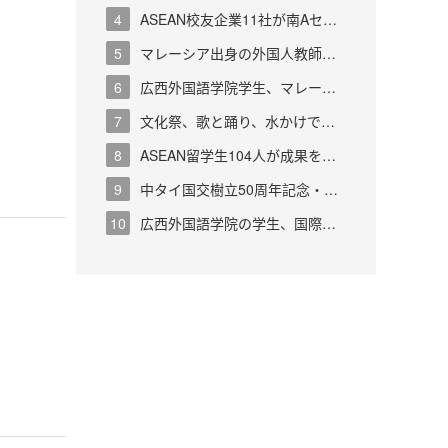
の2025中国民営大学国際化競争力ラ
4
ASEAN校友企業11社が南Aセン
招待される
ンキングで首位獲得
ターに一斉入居！広西外国語学院が校
5
マレーシア出身の外国人教師｜
友企業と共に人工知能イノベーション
広西外国語学院のマレーシア籍講師・
6
広西外国語学院学生、マレーシ
を共創
陳永馨さんが広西で紡ぐ青春の物語
アSEGi大学へ研修交流に
7
文化祭、歌と踊り、水かけで祝
福を……広西外国語学院の潑水節が大
8
ASEAN留学生104人が成果を胸
盛況！
に帰国へ！広西外国語学院、2025年
9
中タイ国交樹立50周年記念・広
度外国人留学生修了式を挙行
西僑界交流懇親会がバンコクで盛大に
10
広西外国語学院の学生、国際医
開催、同校の校友代表が出席・発言
学フォーラムで若き力を輝かせる
し、友情と、発展を語り合う